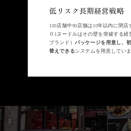
低リスク長期経営戦略
100店舗中90店舗は10年以内に
０1ヌードルはその壁を突破する経
ブランド）
パッケージを用意し、
替えできる
システムを用意してい